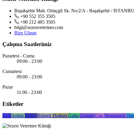
Başakşehir Mah. Ortaçgil Sk. No:2/A - Başakşehir / İSTANB
+90 552 355 3505
+90 212 485 3505
bilgi@sezenveteriner.com
Bize Ulaşın
Çalışma Saatlerimiz
Pazartesi - Cuma
09:00 - 23:00
Cumartesi
09:00 - 23:00
Pazar
11:00 - 23:00
Etiketler
Acil
Aritmi
Bilinç
Böbrek
Doğum
Gaita
Geriatri
Göz
Hematoktit
Jin