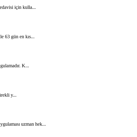
davisi için kulla...
e 63 gün en kıs...
ygulamadır. K...
rekli y...
 uygulaması uzman hek...