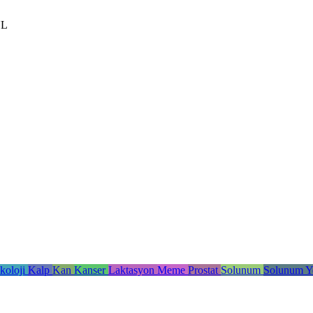
UL
ekoloji
Kalp
Kan
Kanser
Laktasyon
Meme
Prostat
Solunum
Solunum Y