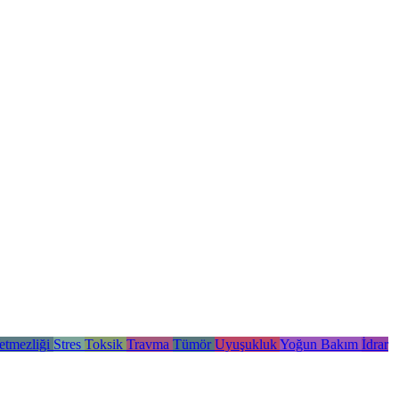
etmezliği
Stres
Toksik
Travma
Tümör
Uyuşukluk
Yoğun Bakım
İdrar