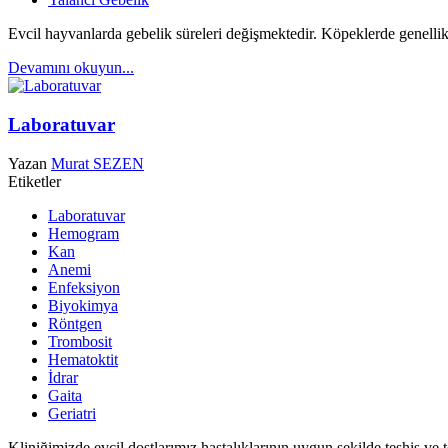
Evcil hayvanlarda gebelik süreleri değişmektedir.
Köpeklerde genellik
Devamını okuyun...
Laboratuvar
Yazan
Murat SEZEN
Etiketler
Laboratuvar
Hemogram
Kan
Anemi
Enfeksiyon
Biyokimya
Röntgen
Trombosit
Hematoktit
İdrar
Gaita
Geriatri
Kliniğimizde evcil dostlarımız hastalıklarının uygun şekilde teşhis ve