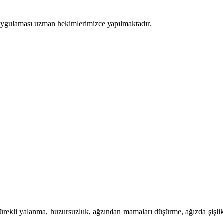
e uygulaması uzman hekimlerimizce yapılmaktadır.
rir. Sürekli yalanma, huzursuzluk, ağzından mamaları düşürme, ağızda şişl