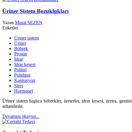
Üriner Sistem Bozuklukları
Yazan
Murat SEZEN
Etiketler
Üriner sistem
Üriner
Böbrek
Prostat
İdrar
İdrar kesesi
Poliüri
Polidipsi
Kastrasyon
Stres
Hormonel
Üriner sistem başlıca böbrekler, üreterler, idrar kesesi, üretra, genito
adlandırılır.
Devamını okuyun...