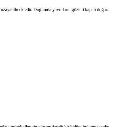
r uzayabilmektedir. Doğumda yavruların gözleri kapalı doğar.
 tedavi protokollerinin oluşturulacağı bir bölüm bulunmaktadır.