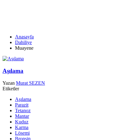
MUAYENE
Anasayfa
Dahiliye
Muayene
Aşılama
Yazan
Murat SEZEN
Etiketler
Aşılama
Parazit
Tetanoz
Mantar
Kuduz
Karma
Lösemi
Bronşin