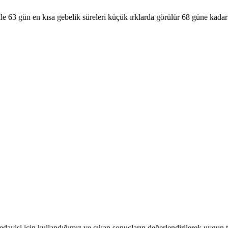
le 63 gün en kısa gebelik süreleri küçük ırklarda görülür 68 güne kada
 tedavisi için kullandığımız ve çıkan sonuçların değerlendirilerek uygun