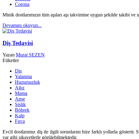
Corona
Minik dostlarımızın tüm aşıları aşı takvimine uygun şekilde takibi v
Devamını okuyun...
Diş Tedavisi
Yazan
Murat SEZEN
Etiketler
Diş
Yalanma
Huzursuzluk
Ağız
Mama
Apse
Şişlik
Böbrek
Kalp
Fırça
Evcil dostlarımız diş ile ilgili sorunlarını bize farklı yollarla göste
var gibi şikayetlerle görülebilmektedir.