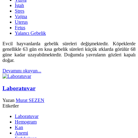
İştah
Stres
Vajina
Uterus
Fetus
Yalancı Gebelik
Evcil hayvanlarda gebelik süreleri değişmektedir.
Köpeklerde
genellikle 63 gün en kısa gebelik süreleri küçük ırklarda görülür 68
güne kadar uzayabilmektedir. Doğumda yavruların gözleri kapalı
doğar.
Devamını okuyun...
Laboratuvar
Yazan
Murat SEZEN
Etiketler
Laboratuvar
Hemogram
Kan
Anemi