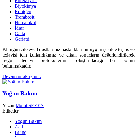
Enfeksiyon
Biyokimya
Röntgen
Trombosit
Hematoktit
İdrar
Gaita
Geriatri
Kliniğimizde evcil dostlarımız hastalıklarının uygun şekilde teşhis ve
tedavisi için kullandığımız ve çıkan sonuçların değerlendirilerek
uygun tedavi protokollerinin oluşturulacağı bir bölüm
bulunmaktadır.
Devamını okuyun...
Yoğun Bakım
Yazan
Murat SEZEN
Etiketler
Yoğun Bakım
Acil
Bilinç