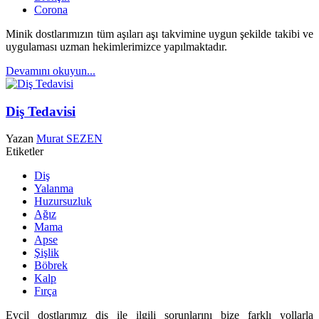
Corona
Minik dostlarımızın tüm aşıları aşı takvimine uygun şekilde takibi ve
uygulaması uzman hekimlerimizce yapılmaktadır.
Devamını okuyun...
Diş Tedavisi
Yazan
Murat SEZEN
Etiketler
Diş
Yalanma
Huzursuzluk
Ağız
Mama
Apse
Şişlik
Böbrek
Kalp
Fırça
Evcil dostlarımız diş ile ilgili sorunlarını bize farklı yollarla