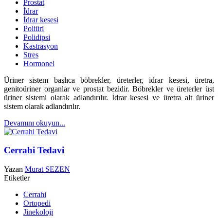
Prostat
İdrar
İdrar kesesi
Poliüri
Polidipsi
Kastrasyon
Stres
Hormonel
Üriner sistem başlıca böbrekler, üreterler, idrar kesesi, üretra,
genitoüriner organlar ve prostat bezidir. Böbrekler ve üreterler üst
üriner sistemi olarak adlandırılır. İdrar kesesi ve üretra alt üriner
sistem olarak adlandırılır.
Devamını okuyun...
Cerrahi Tedavi
Yazan
Murat SEZEN
Etiketler
Cerrahi
Ortopedi
Jinekoloji