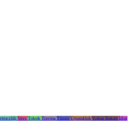
etmezliği
Stres
Toksik
Travma
Tümör
Uyuşukluk
Yoğun Bakım
İdrar