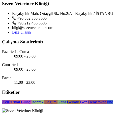
Sezen Veteriner Kliniği
Başakşehir Mah. Ortaçgil Sk. No:2/A - Başakşehir / İSTANB
+90 552 355 3505
+90 212 485 3505
bilgi@sezenveteriner.com
Bize Ulaşın
Çalışma Saatlerimiz
Pazartesi - Cuma
09:00 - 23:00
Cumartesi
09:00 - 23:00
Pazar
11:00 - 23:00
Etiketler
Acil
Aritmi
Bilinç
Böbrek
Doğum
Gaita
Geriatri
Göz
Hematoktit
Jin