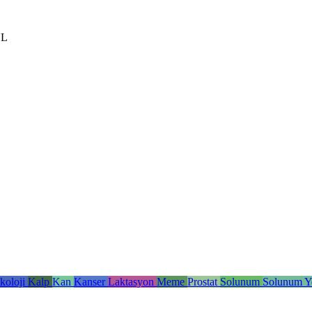
UL
ekoloji
Kalp
Kan
Kanser
Laktasyon
Meme
Prostat
Solunum
Solunum Y