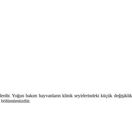
dir. Yoğun bakım hayvanların klinik seyirlerindeki küçük değişiklikler
ir bölümümüzdür.