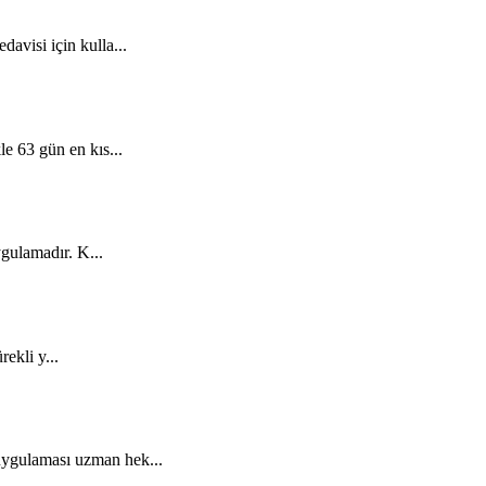
davisi için kulla...
e 63 gün en kıs...
ygulamadır. K...
rekli y...
 uygulaması uzman hek...